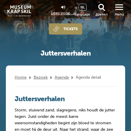
NL
Lees voor
Language
Zoeken
Menu
TICKETS
Juttersverhalen
Home
Bezoek
Agenda
Agenda detail
Juttersverhalen
Storm, stuivend zand, slagregens, niks houdt de jutter
tegen. Juist onder de meest barre
weersomstandigheden begint zijn bloed te stromen
en moet hij de deur uit. Naar het strand, waar de zee