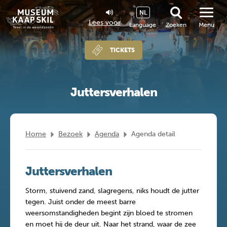
NL
Lees voor
Language
Zoeken
Menu
TICKETS
Juttersverhalen
Home
Bezoek
Agenda
Agenda detail
Juttersverhalen
Storm, stuivend zand, slagregens, niks houdt de jutter
tegen. Juist onder de meest barre
weersomstandigheden begint zijn bloed te stromen
en moet hij de deur uit. Naar het strand, waar de zee