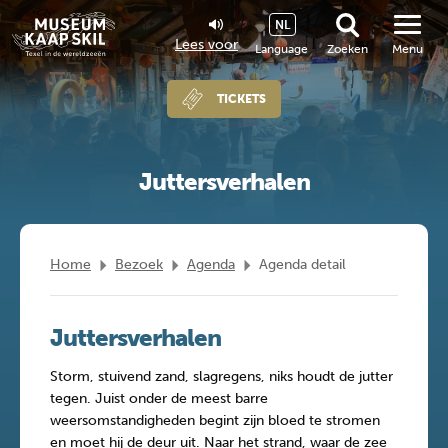
NL
Lees voor
Language
Zoeken
Menu
TICKETS
Juttersverhalen
Home
Bezoek
Agenda
Agenda detail
Juttersverhalen
Storm, stuivend zand, slagregens, niks houdt de jutter
tegen. Juist onder de meest barre
weersomstandigheden begint zijn bloed te stromen
en moet hij de deur uit. Naar het strand, waar de zee