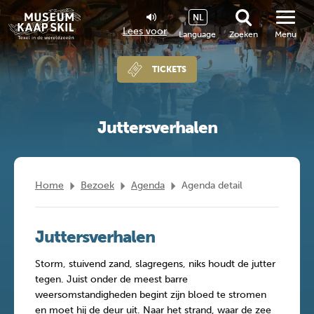
NL
Lees voor
Language
Zoeken
Menu
TICKETS
Juttersverhalen
Home
Bezoek
Agenda
Agenda detail
Juttersverhalen
Storm, stuivend zand, slagregens, niks houdt de jutter
tegen. Juist onder de meest barre
weersomstandigheden begint zijn bloed te stromen
en moet hij de deur uit. Naar het strand, waar de zee