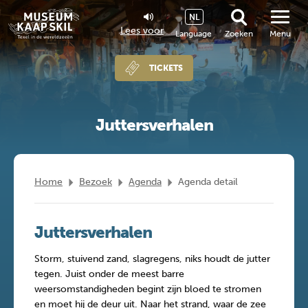
NL
Lees voor
Language
Zoeken
Menu
TICKETS
Juttersverhalen
Home
Bezoek
Agenda
Agenda detail
Juttersverhalen
Storm, stuivend zand, slagregens, niks houdt de jutter
tegen. Juist onder de meest barre
weersomstandigheden begint zijn bloed te stromen
en moet hij de deur uit. Naar het strand, waar de zee