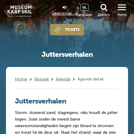
NL
Lees voor
Language
Zoeken
Menu
TICKETS
Juttersverhalen
Home
Bezoek
Agenda
Agenda detail
Juttersverhalen
Storm, stuivend zand, slagregens, niks houdt de jutter
tegen. Juist onder de meest barre
weersomstandigheden begint zijn bloed te stromen
en moet hij de deur uit. Naar het strand, waar de zee