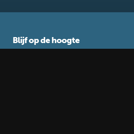
Blijf op de hoogte
Schrijf je in voor de nieuwsbrief
Waar gebruiken wij je gegevens voor?