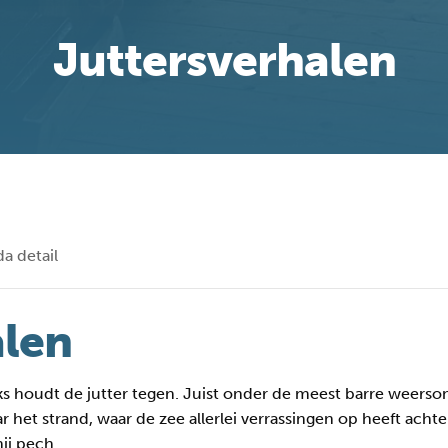
Juttersverhalen
a detail
alen
iks houdt de jutter tegen. Juist onder de meest barre weers
 het strand, waar de zee allerlei verrassingen op heeft achter
ij pech.