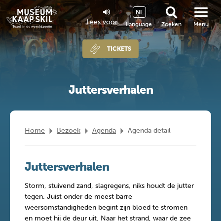
NL
Lees voor
Language
Zoeken
Menu
TICKETS
Juttersverhalen
Home
Bezoek
Agenda
Agenda detail
Juttersverhalen
Storm, stuivend zand, slagregens, niks houdt de jutter
tegen. Juist onder de meest barre
weersomstandigheden begint zijn bloed te stromen
en moet hij de deur uit. Naar het strand, waar de zee