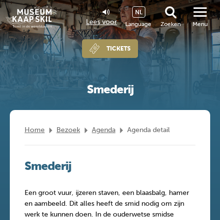
NL
Lees voor
Language
Zoeken
Menu
TICKETS
Smederij
Home
Bezoek
Agenda
Agenda detail
Smederij
Een groot vuur, ijzeren staven, een blaasbalg, hamer
en aambeeld. Dit alles heeft de smid nodig om zijn
werk te kunnen doen. In de ouderwetse smidse