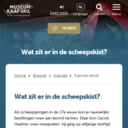
NL
Lees voor
Language
Zoeken
Menu
TICKETS
Wat zit er in de scheepskist?
Home
Bezoek
Agenda
Agenda detail
Wat zit er in de scheepskist?
Als scheepsjongen in de 17e eeuw kon je nauwelijks
bezittingen mee aan boord nemen. Daar kon Jacob
Haafner over meepraten: hij ging op elfjarige leeftijd