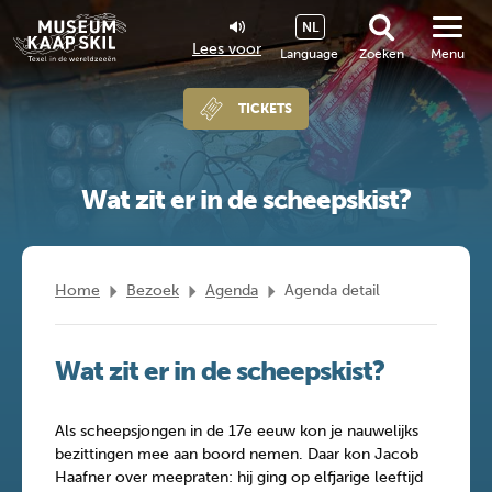
NL
Lees voor
Language
Zoeken
Menu
TICKETS
Wat zit er in de scheepskist?
Home
Bezoek
Agenda
Agenda detail
Wat zit er in de scheepskist?
Als scheepsjongen in de 17e eeuw kon je nauwelijks
bezittingen mee aan boord nemen. Daar kon Jacob
Haafner over meepraten: hij ging op elfjarige leeftijd