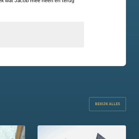
dek wat Jacob mee heen én terug
BEKIJK ALLES