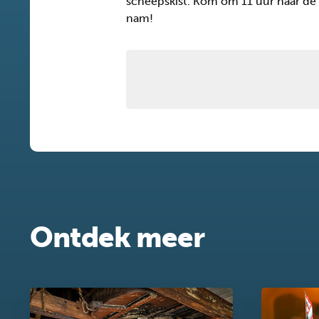
scheepskist. Kom om 11 uur naar de
nam!
Ontdek meer