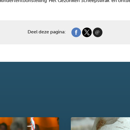
 kindertentoonstelling 'Het Gezonken Scheepswrak' en ont
Deel deze pagina: