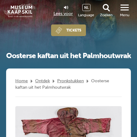
NL
Lees voor
Language
Zoeken
Menu
TICKETS
Oosterse kaftan uit het Palmhoutwrak
Home
Ontdek
Pronkstukken
Oosterse
kaftan uit het Palmhoutwrak