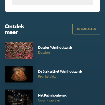
Ontdek
BEKIJK ALLES
meer
Dossier Palmhoutwrak
Dossiers
De Jurk uit het Palmhoutwrak
Pronkstukken
Het Palmhoutwrak
Over Kaap Skil