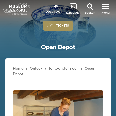
NL
Lees voor
Language
Zoeken
Menu
TICKETS
Open Depot
Home
Ontdek
Tentoonstellingen
Open
Depot