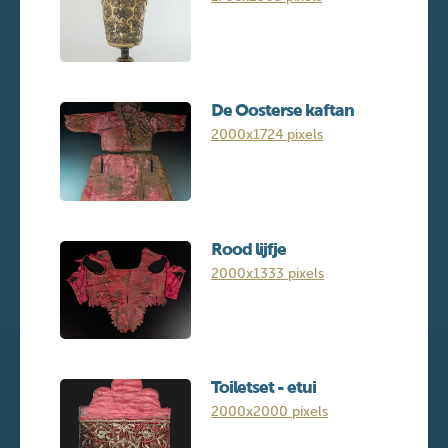
De Oosterse kaftan
2000x1724 pixels
Rood lijfje
2000x1333 pixels
Toiletset - etui
2000x2000 pixels