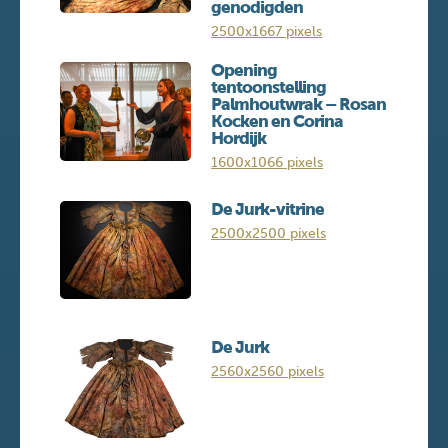
genodigden
2500x1667 pixels
Opening
tentoonstelling
Palmhoutwrak – Rosan
Kocken en Corina
Hordijk
1600x1066 pixels
De Jurk-vitrine
2500x2500 pixels
De Jurk
2560x2560 pixels