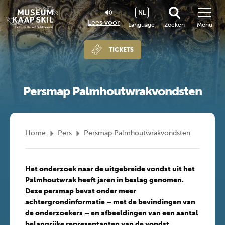
NL
Lees voor
Language
Zoeken
Menu
TICKETS
Persmap Palmhoutwrakvondsten
Home
Pers
Persmap Palmhoutwrakvondsten
Het onderzoek naar de uitgebreide vondst uit het
Palmhoutwrak heeft jaren in beslag genomen.
Deze persmap bevat onder meer
achtergrondinformatie – met de bevindingen van
de onderzoekers – en afbeeldingen van een aantal
belangrijke representanten van de vondst.