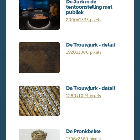
De Jurk in de
tentoonstelling met
publiek
2000x1333 pixels
De Trouwjurk - detail
1920x1080 pixels
De Trouwjurk - detail
1280x1024 pixels
De Pronkbeker
1706x2560 pixels