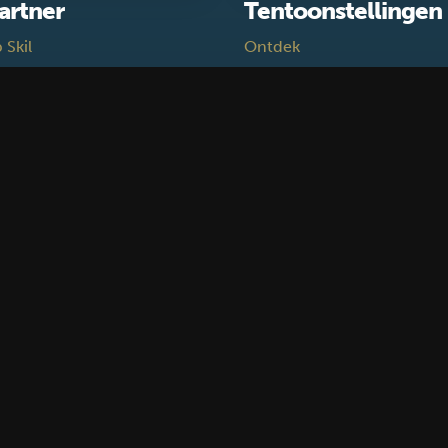
artner
Tentoonstellingen
 Skil
Ontdek
Volg ons
Faceboo
INSCHRIJVEN