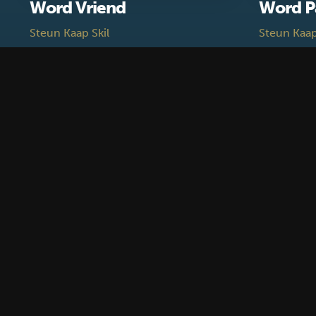
Word Vriend
Word P
Steun Kaap Skil
Steun Kaap
Blijf op de hoogte
Schrijf je in voor de nieuwsbrief
Waar gebruiken wij je gegevens voor?