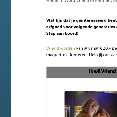
Home
Word Vriend of Partner va
Wat fijn dat je geïnteresseerd be
erfgoed voor volgende generaties 
Stap aan boord!
Vriend worden
kan al vanaf € 20,- pe
maquette adopteren. Help jij ons aan
Ik wil Vrien