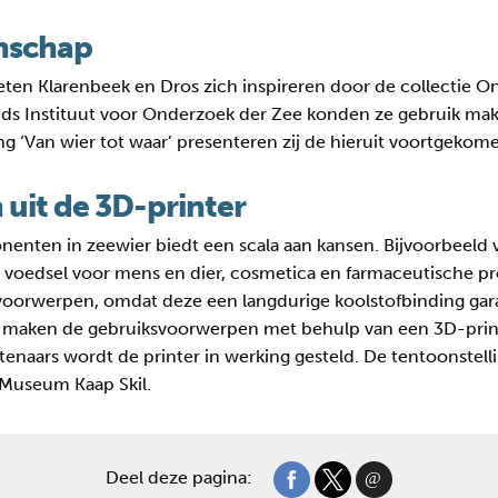
nschap
lieten Klarenbeek en Dros zich inspireren door de collecti
lands Instituut voor Onderzoek der Zee konden ze gebruik m
ng ‘Van wier tot waar’ presenteren zij de hieruit voortgeko
uit de 3D-printer
enten in zeewier biedt een scala aan kansen. Bijvoorbeeld 
n voedsel voor mens en dier, cosmetica en farmaceutische p
svoorwerpen, omdat deze een langdurige koolstofbinding ga
 maken de gebruiksvoorwerpen met behulp van een 3D-printer
stenaars wordt de printer in werking gesteld. De tentoonstell
in Museum Kaap Skil.
Deel deze pagina: