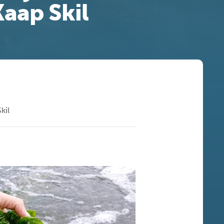
aap Skil
kil