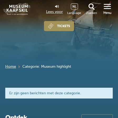
NL
Lees voor
Language
Zoeken
Menu
TICKETS
Home
Categorie: Museum highlight
Er zijn geen berichten met deze categorie.
Ontdek