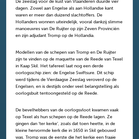
De zeeslag voor de kust van Vlaanderen duurde vier
dagen. Zowel aan Engelse als aan Hollandse kant
waren er meer dan duizend slachtoffers. De
Hollanders wonnen uiteindelijk, vooral dankzij slimme
manoeuvres van De Ruijter op zijn Zeven Provinciën
en zijn adjudant Tromp op de Hollandia.
Modellen van de schepen van Tromp en De Ruijter
zijn te vinden op de maquette van de Reede van Texel
in Kaap Skil. Het tafereel laat nog een derde
oorlogsschip zien: de Engelse Swiftsure. Dit schip
werd tijdens de Vierdaagse Zeeslag veroverd op de
Engelsen, en is destijds onder veel belangstelling als
oorlogsbuit tentoongesteld op de Reede.
De bevelhebbers van de oorlogsvloot kwamen vaak
op Texel als hun schepen op de Reede lagen. Ze
gingen dan ‘ter kerke’, zoals dat toen heette, in de
kleine hervormde kerk die in 1650 in Skil gebouwd
was. Tromp was de eerste die het kerkje een fraaie