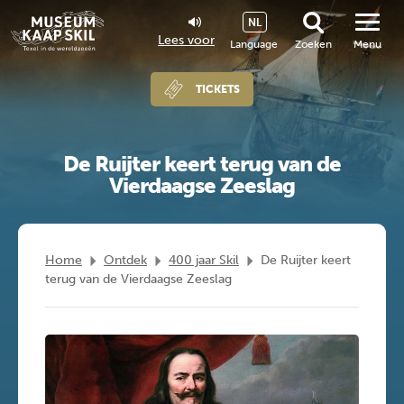
NL
Lees voor
Language
Zoeken
Menu
TICKETS
De Ruijter keert terug van de
Vierdaagse Zeeslag
Home
Ontdek
400 jaar Skil
De Ruijter keert
terug van de Vierdaagse Zeeslag