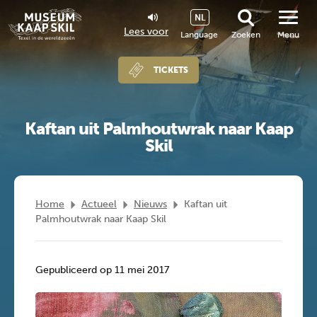
NL
Lees voor
Language
Zoeken
Menu
TICKETS
Kaftan uit Palmhoutwrak naar Kaap
Skil
Home
Actueel
Nieuws
Kaftan uit
Palmhoutwrak naar Kaap Skil
Gepubliceerd op 11 mei 2017