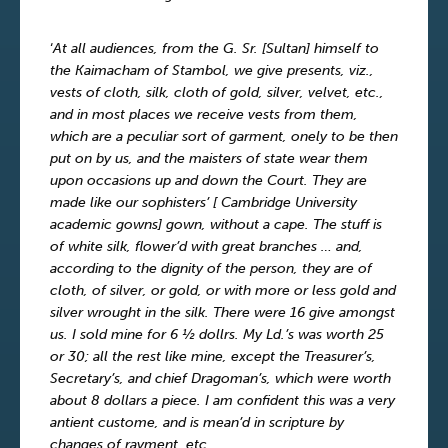
‘
At all audiences, from the G. Sr. [Sultan] himself to
the Kaimacham of Stambol, we give presents, viz.,
vests of cloth, silk, cloth of gold, silver, velvet, etc.,
and in most places we receive vests from them,
which are a peculiar sort of garment, onely to be then
put on by us, and the maisters of state wear them
upon occasions up and down the Court. They are
made like our sophisters’ [ Cambridge University
academic gowns] gown, without a cape. The stuff is
of white silk, flower’d with great branches … and,
according to the dignity of the person, they are of
cloth, of silver, or gold, or with more or less gold and
silver wrought in the silk. There were 16 give amongst
us. I sold mine for 6 ½ dollrs. My Ld.’s was worth 25
or 30; all the rest like mine, except the Treasurer’s,
Secretary’s, and chief Dragoman’s, which were worth
about 8 dollars a piece. I am confident this was a very
antient custome, and is mean’d in scripture by
changes of rayment, etc.