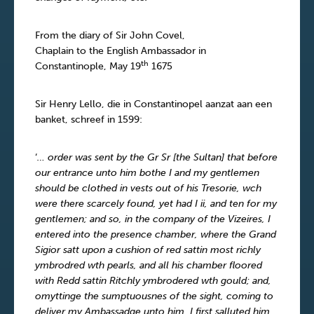
From the diary of Sir John Covel,
Chaplain to the English Ambassador in
th
Constantinople, May 19
1675
Sir Henry Lello, die in Constantinopel aanzat aan een
banket, schreef in 1599:
‘
… order was sent by the Gr Sr [the Sultan] that before
our entrance unto him bothe I and my gentlemen
should be clothed in vests out of his Tresorie, wch
were there scarcely found, yet had I ii, and ten for my
gentlemen; and so, in the company of the Vizeires, I
entered into the presence chamber, where the Grand
Sigior satt upon a cushion of red sattin most richly
ymbrodred wth pearls, and all his chamber floored
with Redd sattin Ritchly ymbrodered wth gould; and,
omyttinge the sumptuousnes of the sight, coming to
deliver my Ambassadge unto him, I first salluted him