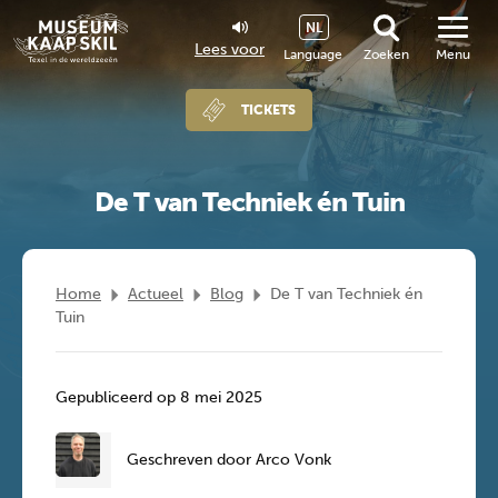
NL
Lees voor
Language
Zoeken
Menu
TICKETS
De T van Techniek én Tuin
Home
Actueel
Blog
De T van Techniek én
Tuin
Gepubliceerd op 8 mei 2025
Geschreven door Arco Vonk