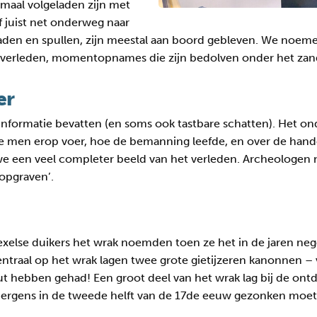
emaal volgeladen zijn met
 juist net onderweg naar
aden en spullen, zijn meestal aan boord gebleven. We noe
 het verleden, momentopnames die zijn bedolven onder het zan
er
nformatie bevatten (en soms ook tastbare schatten). Het on
oe men erop voer, hoe de bemanning leefde, en over de ha
en we een veel completer beeld van het verleden. Archeologe
‘opgraven’.
else duikers het wrak noemden toen ze het in de jaren negen
entraal op het wrak lagen twee grote gietijzeren kanonnen – 
hut hebben gehad! Een groot deel van het wrak lag bij de ont
et ergens in de tweede helft van de 17de eeuw gezonken moet