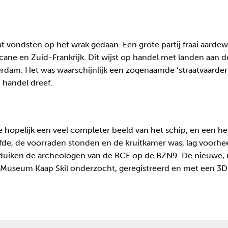
wat vondsten op het wrak gedaan. Een grote partij fraai aarde
cane en Zuid-Frankrijk. Dit wijst op handel met landen aan 
dam. Het was waarschijnlijk een zogenaamde ‘straatvaarder’,
 handel dreef.
 hopelijk een veel completer beeld van het schip, en een h
fde, de voorraden stonden en de kruitkamer was, lag voorhe
li duiken de archeologen van de RCE op de BZN9. De nieuwe,
 Museum Kaap Skil onderzocht, geregistreerd en met een 3D