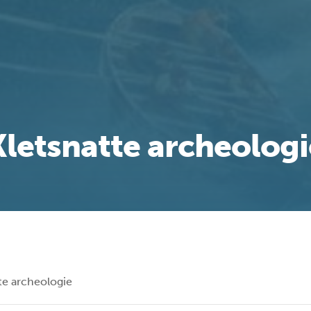
Kletsnatte archeologi
te archeologie