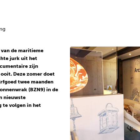
ing
d van de maritieme
te jurk uit het
cumentaire zijn
ooit. Deze zomer doet
 Erfgoed twee maanden
onnenwrak (BZN9) in de
n nieuwste
 te volgen in het