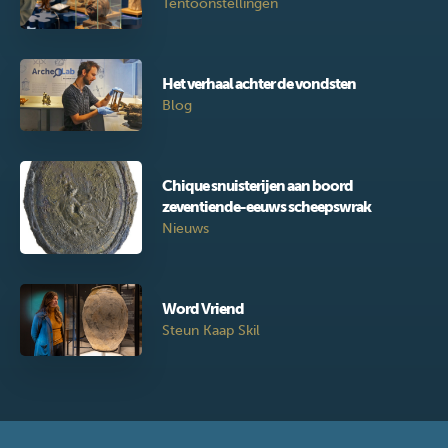
Tentoonstellingen
Het verhaal achter de vondsten
Blog
Chique snuisterijen aan boord
zeventiende-eeuws scheepswrak
Nieuws
Word Vriend
Steun Kaap Skil