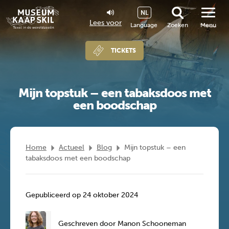
NL
Lees voor
Language
Zoeken
Menu
TICKETS
Mijn topstuk – een tabaksdoos met
een boodschap
Home
Actueel
Blog
Mijn topstuk – een
tabaksdoos met een boodschap
Gepubliceerd op 24 oktober 2024
Geschreven door Manon Schooneman