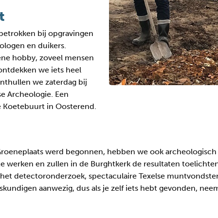
t
betrokken bij opgravingen
ologen en duikers.
mene hobby, zoveel mensen
ontdekken we iets heel
nthullen we zaterdag bij
se Archeologie. Een
 Koetebuurt in Oosterend.
roeneplaats werd begonnen, hebben we ook archeologisch
te werken en zullen in de Burghtkerk de resultaten toelichten
t het detectoronderzoek, spectaculaire Texelse muntvondst
eskundigen aanwezig, dus als je zelf iets hebt gevonden, nee