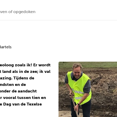
ven of opgedoken
artels
heoloog zoals ik! Er wordt
land als in de zee; ik val
azing. Tijdens de
ndsten en de
 onder de aandacht
 vooral tussen tien en
de Dag van de Texelse