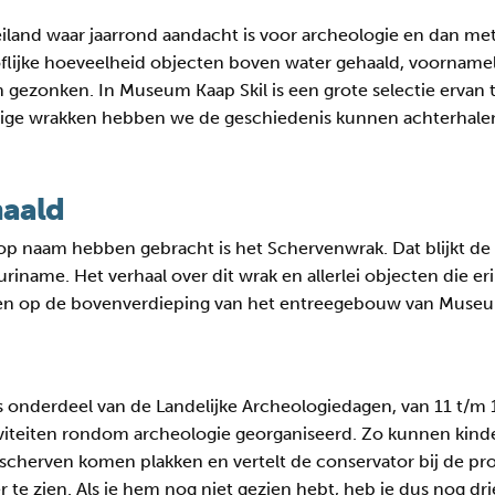
eiland waar jaarrond aandacht is voor archeologie en dan me
lijke hoeveelheid objecten boven water gehaald, voornameli
gezonken. In Museum Kaap Skil is een grote selectie ervan t
ge wrakken hebben we de geschiedenis kunnen achterhalen. H
haald
p naam hebben gebracht is het Schervenwrak. Dat blijkt de 
Suriname. Het verhaal over dit wrak en allerlei objecten die 
zien op de bovenverdieping van het entreegebouw van Museu
s onderdeel van de Landelijke Archeologiedagen, van 11 t/m
iviteiten rondom archeologie georganiseerd. Zo kunnen kind
 scherven komen plakken en vertelt de conservator bij de p
 te zien. Als je hem nog niet gezien hebt, heb je dus nog dr