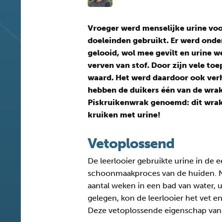
Vroeger werd menselijke urine voo
doeleinden gebruikt. Er werd onde
gelooid, wol mee gevilt en urine w
verven van stof. Door zijn vele to
waard. Het werd daardoor ook verh
hebben de duikers één van de wrak
Piskruikenwrak genoemd: dit wra
kruiken met urine!
Vetoplossend
De leerlooier gebruikte urine in de e
schoonmaakproces van de huiden. 
aantal weken in een bad van water, 
gelegen, kon de leerlooier het vet e
Deze vetoplossende eigenschap van 