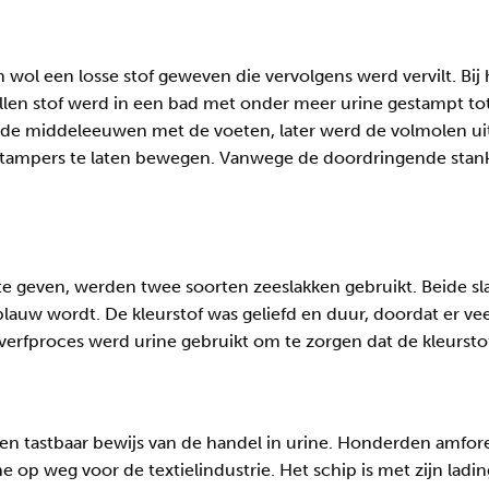
wol een losse stof geweven die vervolgens werd vervilt. Bij 
len stof werd in een bad met onder meer urine gestampt tot
 de middeleeuwen met de voeten, later werd de volmolen u
stampers te laten bewegen. Vanwege de doordringende stan
 geven, werden twee soorten zeeslakken gebruikt. Beide slak
rblauw wordt. De kleurstof was geliefd en duur, doordat er v
 verfproces werd urine gebruikt om te zorgen dat de kleursto
 tastbaar bewijs van de handel in urine. Honderden amforen,
e op weg voor de textielindustrie. Het schip is met zijn lad