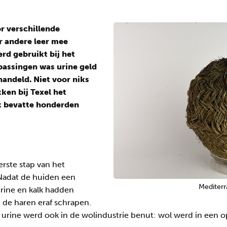
r verschillende
r andere leer mee
erd gebruikt bij het
epassingen was urine geld
andeld. Niet voor niks
ken bij Texel het
k bevatte honderden
erste stap van het
Nadat de huiden een
Mediterr
urine en kalk hadden
n de haren eraf schrapen.
urine werd ook in de wolindustrie benut: wol werd in een o