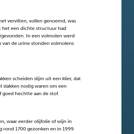
het vervilten, vollen genoemd, was
 het een dichte structuur had
itgevonden. In een volmolen werd
k van de urine stonden volmolens
ken scheiden slijm uit een klier, dat
eel slakken nodig waren om een
f goed hechtte aan de stof.
 waar eerder olijfolie of wijn in
ing rond 1700 gezonken en in 1999