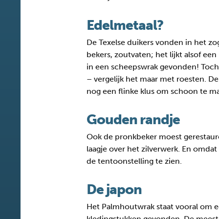
Edelmetaal?
De Texelse duikers vonden in het z
bekers, zoutvaten; het lijkt alsof ee
in een scheepswrak gevonden! Toch gl
– vergelijk het maar met roesten. De
nog een flinke klus om schoon te m
Gouden randje
Ook de pronkbeker moest gerestauree
laagje over het zilverwerk. En omdat
de tentoonstelling te zien.
De japon
Het Palmhoutwrak staat vooral om ee
kledingstukken gevonden. De meeste i