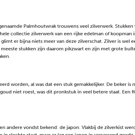
ogenaamde Palmhoutwrak trouwens veel zilverwerk. Stukken 
n hele collectie zilverwerk van een rijke edelman of koopman in
imt er bijna niets meer van deze zilverschat. Zilver is wel e
 meeste stukken zijn daarom pikzwart en zijn met grote bult
aken.
rd worden, al was dat een stuk gemakkelijker. De beker is n
 goud niet roest, was dit pronkstuk in veel betere staat. Een
n andere vondst bekend: de japon. Vlakbij de zilverkist wer
n slechte staat, maar er lag een japon in verrassend goede 