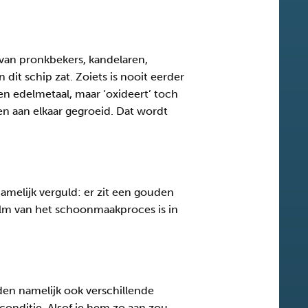
van pronkbekers, kandelaren,
 dit schip zat. Zoiets is nooit eerder
en edelmetaal, maar ‘oxideert’ toch
en aan elkaar gegroeid. Dat wordt
amelijk verguld: er zit een gouden
 film van het schoonmaakproces is in
den namelijk ook verschillende
conditie. Alsof je hem zo aan zou