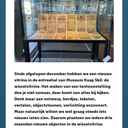
Sinds afgelopen december hebben we een nieuwe
vitrine in de entreehal van Museum Kaap Skil: de
wisselvitrine. Het maken van een tentoonstelling
doe je niet zomaar, daar komt van alles bij kijken.
Denk maar aan ontwerp, bordjes, teksten,
vertalen, objectsteunen, verlichting enzovoort.
Maar natuurlijk willen we wel graag steeds iets
nieuws laten zien. Daarom plaatsen we iedere drie
maanden nieuwe objecten in de wisselvitrine.