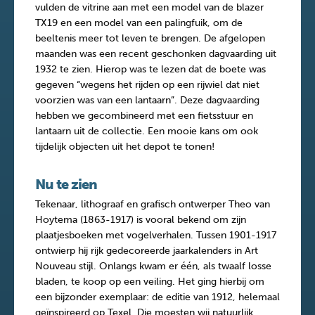
vulden de vitrine aan met een model van de blazer
TX19 en een model van een palingfuik, om de
beeltenis meer tot leven te brengen. De afgelopen
maanden was een recent geschonken dagvaarding uit
1932 te zien. Hierop was te lezen dat de boete was
gegeven “wegens het rijden op een rijwiel dat niet
voorzien was van een lantaarn”. Deze dagvaarding
hebben we gecombineerd met een fietsstuur en
lantaarn uit de collectie. Een mooie kans om ook
tijdelijk objecten uit het depot te tonen!
Nu te zien
Tekenaar, lithograaf en grafisch ontwerper Theo van
Hoytema (1863-1917) is vooral bekend om zijn
plaatjesboeken met vogelverhalen. Tussen 1901-1917
ontwierp hij rijk gedecoreerde jaarkalenders in Art
Nouveau stijl. Onlangs kwam er één, als twaalf losse
bladen, te koop op een veiling. Het ging hierbij om
een bijzonder exemplaar: de editie van 1912, helemaal
geïnspireerd op Texel. Die moesten wij natuurlijk