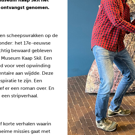
in ontvangst genomen.
allen scheepswrakken op de
zonder: het 17e-eeuwse
chtig bewaard gebleven
in Museum Kaap Skil. Een
jd voor veel opwinding
taire aan wijdde. Deze
spiratie te zijn. Een
ef er een roman over. En
 een stripverhaal.
jf korte verhalen waarin
eheime missies gaat met