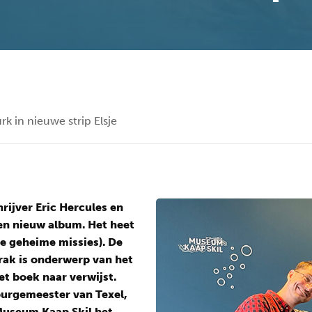
rk in nieuwe strip Elsje
hrijver Eric Hercules en
en nieuw album. Het heet
re geheime missies). De
ak is onderwerp van het
het boek naar verwijst.
urgemeester van Texel,
Museum Kaap Skil het