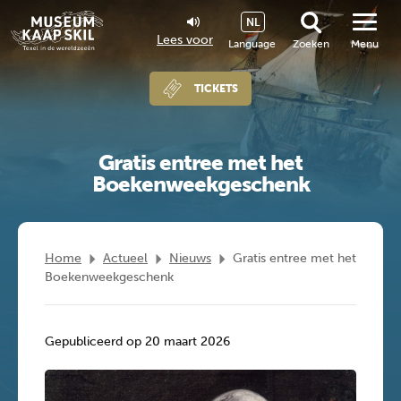
NL
Lees voor
Language
Zoeken
Menu
TICKETS
Gratis entree met het
Boekenweekgeschenk
Home
Actueel
Nieuws
Gratis entree met het
Boekenweekgeschenk
Gepubliceerd op 20 maart 2026