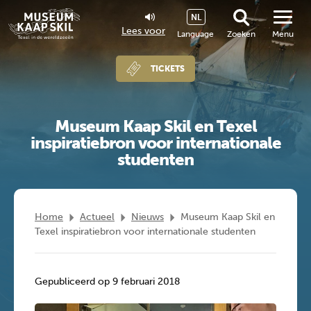
NL
Lees voor
Language
Zoeken
Menu
TICKETS
Museum Kaap Skil en Texel
inspiratiebron voor internationale
studenten
Home
Actueel
Nieuws
Museum Kaap Skil en
Texel inspiratiebron voor internationale studenten
Gepubliceerd op 9 februari 2018