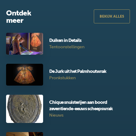
Ontdek
BEKIJK ALLES
meer
Duiken in Details
Tentoonstellingen
De Jurk uit het Palmhoutwrak
Pronkstukken
Chique snuisterijen aan boord
zeventiende-eeuws scheepswrak
Nieuws