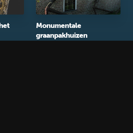
het
Monumentale
graanpakhuizen
Gebouwen
k
X
Instagram