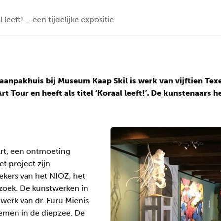
 leeft! – een tijdelijke expositie
aanpakhuis bij Museum Kaap Skil is werk van vijftien Texe
rt Tour en heeft als titel ‘Koraal leeft!’. De kunstenaars
Art, een ontmoeting
t project zijn
kers van het NIOZ, het
zoek. De kunstwerken in
 werk van dr. Furu Mienis.
emen in de diepzee. De