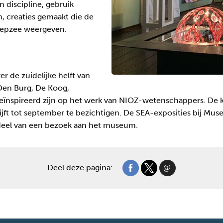
 discipline, gebruik
, creaties gemaakt die de
diepzee weergeven.
r de zuidelijke helft van
Den Burg, De Koog,
ïnspireerd zijn op het werk van NIOZ-wetenschappers. De ku
blijft tot september te bezichtigen. De SEA-exposities bij Mu
rdeel van een bezoek aan het museum.
Deel deze pagina: