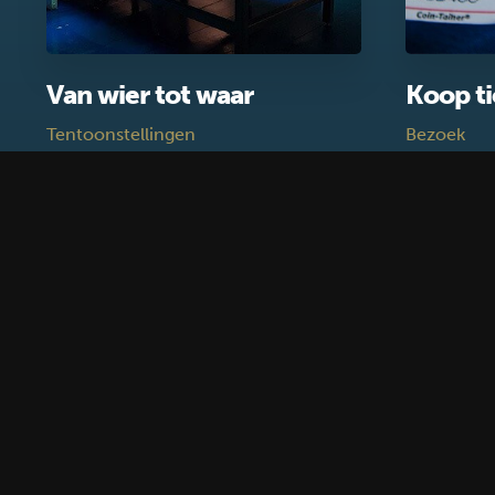
Van wier tot waar
Koop ti
Tentoonstellingen
Bezoek
Blijf op de hoogte
Schrijf je in voor de nieuwsbrief