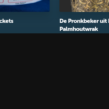
ckets
De Pronkbeker uit 
Palmhoutwrak
Pronkstukken
Volg ons
Faceboo
INSCHRIJVEN