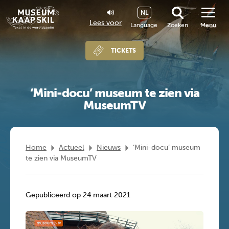
NL
Lees voor
Language
Zoeken
Menu
TICKETS
‘Mini-docu’ museum te zien via
MuseumTV
Home
Actueel
Nieuws
‘Mini-docu’ museum
te zien via MuseumTV
Gepubliceerd op 24 maart 2021