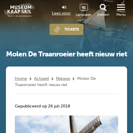
NL
Lees voor
Language
Zoeken
Menu
TICKETS
Molen De Traanroeier heeft nieuw riet
Home
Actueel
Nieuws
Molen De
Traanroeier heeft nieuw riet
Gepubliceerd op 26 juli 2018