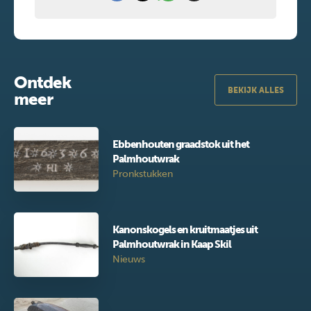
Ontdek
BEKIJK ALLES
meer
Ebbenhouten graadstok uit het
Palmhoutwrak
Pronkstukken
Kanonskogels en kruitmaatjes uit
Palmhoutwrak in Kaap Skil
Nieuws