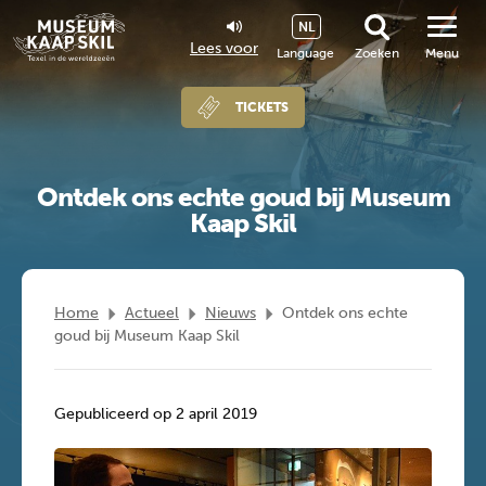
NL
Lees voor
Language
Zoeken
Menu
TICKETS
Ontdek ons echte goud bij Museum
Kaap Skil
Home
Actueel
Nieuws
Ontdek ons echte
goud bij Museum Kaap Skil
Gepubliceerd op 2 april 2019