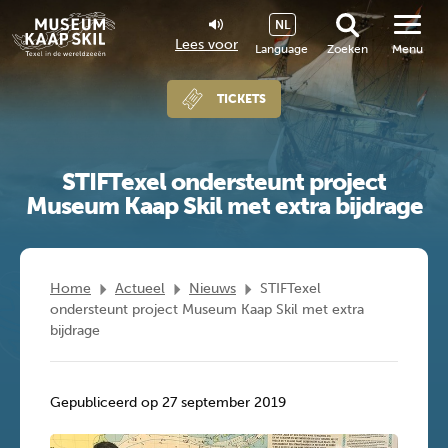
NL
Lees voor
Language
Zoeken
Menu
TICKETS
STIFTexel ondersteunt project
Museum Kaap Skil met extra bijdrage
Home
Actueel
Nieuws
STIFTexel
ondersteunt project Museum Kaap Skil met extra
bijdrage
Gepubliceerd op 27 september 2019