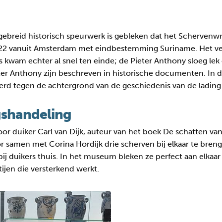
ebreid historisch speurwerk is gebleken dat het Schervenwra
1822 vanuit Amsterdam met eindbestemming Suriname. Het v
s kwam echter al snel ten einde; de Pieter Anthony sloeg lek
ter Anthony zijn beschreven in historische documenten. In 
erd tegen de achtergrond van de geschiedenis van de lading
gshandeling
or duiker Carl van Dijk, auteur van het boek De schatten v
or samen met Corina Hordijk drie scherven bij elkaar te brenge
j duikers thuis. In het museum bleken ze perfect aan elkaa
ijen die versterkend werkt.