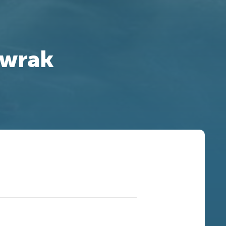
nwrak