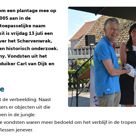
 om een plantage mee op
2005 aan in de
 toepasselijke naam
 is vrijdag 13 juli een
ver het Schervenwrak,
en historisch onderzoek.
y. Vondsten uit het
uiker Carl van Dijk en
le
 de verbeelding. Naast
rs er objecten uit die
en in de jungle:
re vondsten waren meer bedoeld om het verblijf in de trope
flessen jenever.