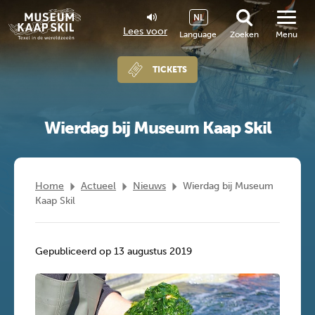
NL
Lees voor
Language
Zoeken
Menu
TICKETS
Wierdag bij Museum Kaap Skil
Home
Actueel
Nieuws
Wierdag bij Museum
Kaap Skil
Gepubliceerd op 13 augustus 2019