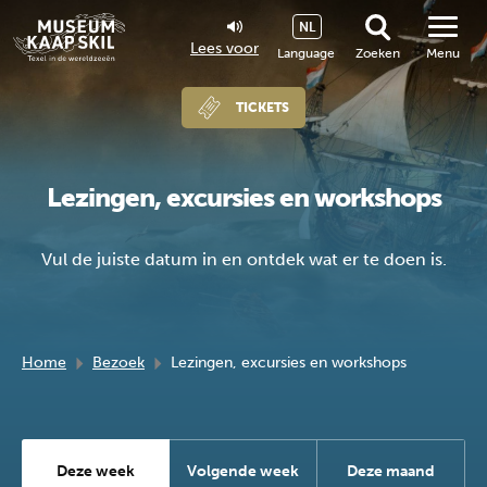
NL
Lees voor
Language
Zoeken
Menu
TICKETS
Lezingen, excursies en workshops
Vul de juiste datum in en ontdek wat er te doen is.
Home
Bezoek
Lezingen, excursies en workshops
Deze week
Volgende week
Deze maand