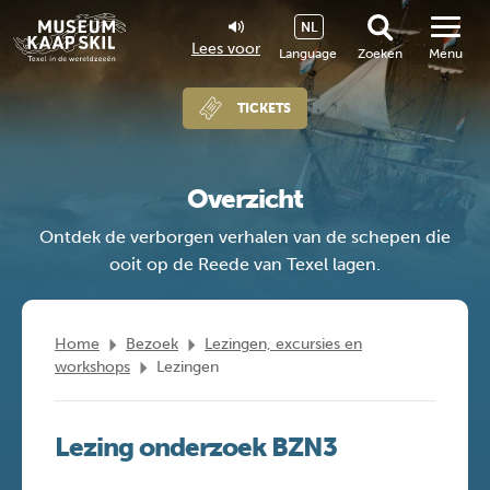
NL
Lees voor
Language
Zoeken
Menu
TICKETS
Overzicht
Ontdek de verborgen verhalen van de schepen die
ooit op de Reede van Texel lagen.
Home
Bezoek
Lezingen, excursies en
workshops
Lezingen
Lezing onderzoek BZN3