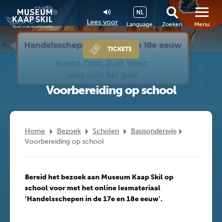
NL
Lees voor
Language
Zoeken
Menu
TICKETS
Voorbereiding op school
Home
Bezoek
Scholen
Basisonderwijs
Voorbereiding op school
Bereid het bezoek aan Museum Kaap Skil op
school voor met het online lesmateriaal
‘Handelsschepen in de 17e en 18e eeuw’.