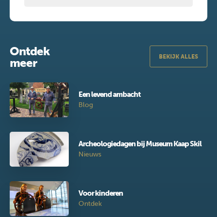
Ontdek
BEKIJK ALLES
meer
Een levend ambacht
Blog
Archeologiedagen bij Museum Kaap Skil
Nieuws
Voor kinderen
Ontdek