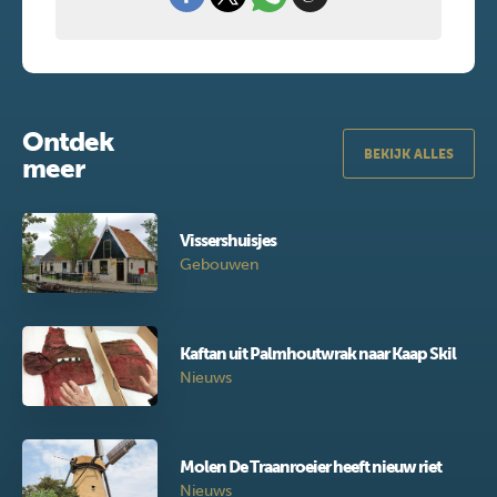
Ontdek
BEKIJK ALLES
meer
Vissershuisjes
Gebouwen
Kaftan uit Palmhoutwrak naar Kaap Skil
Nieuws
Molen De Traanroeier heeft nieuw riet
Nieuws