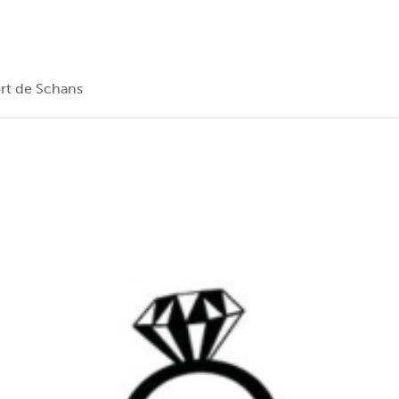
ort de Schans