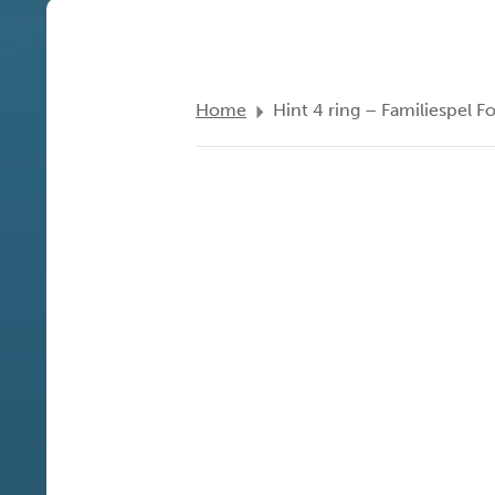
Home
Hint 4 ring – Familiespel F