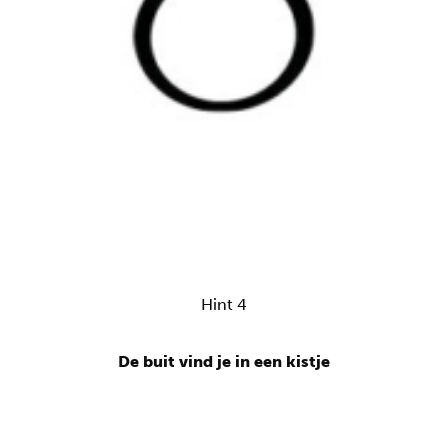
Hint 4
De buit vind je in een kistje