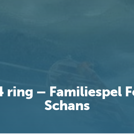
4 ring – Familiespel F
Schans