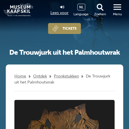
NL
Lees voor
Language
Zoeken
Menu
TICKETS
De Trouwjurk uit het Palmhoutwrak
Home
Ontdek
Pronkstukken
De Trouwjurk
uit het Palmhoutwrak