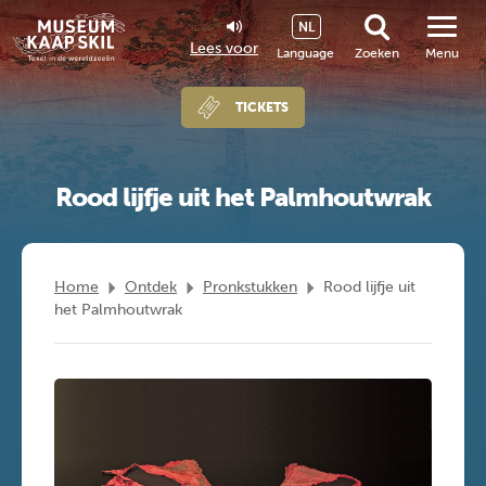
NL
Lees voor
Language
Zoeken
Menu
TICKETS
Rood lijfje uit het Palmhoutwrak
Home
Ontdek
Pronkstukken
Rood lijfje uit
het Palmhoutwrak