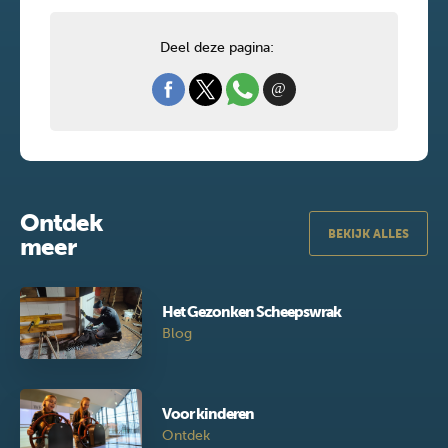
Deel deze pagina:
Ontdek
BEKIJK ALLES
meer
Het Gezonken Scheepswrak
Blog
Voor kinderen
Ontdek