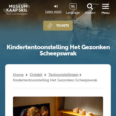
NL
Lees voor
Language
Zoeken
Menu
TICKETS
Kindertentoonstelling Het Gezonken
Scheepswrak
Home
Ontdek
Tentoonstellingen
Kindertentoonstelling Het Gezonken Scheepswrak