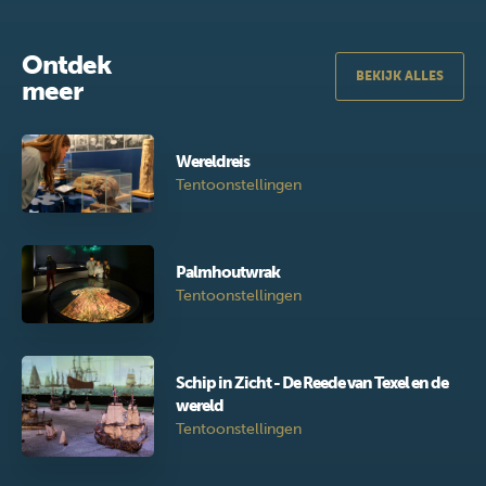
Ontdek
BEKIJK ALLES
meer
Wereldreis
Tentoonstellingen
Palmhoutwrak
Tentoonstellingen
Schip in Zicht - De Reede van Texel en de
wereld
Tentoonstellingen