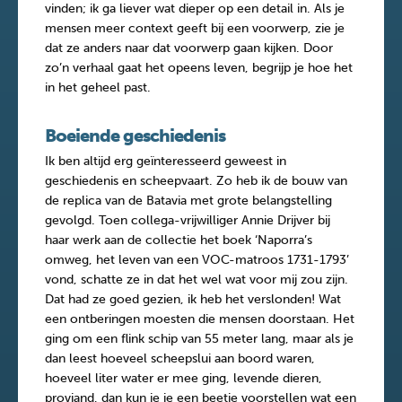
vinden; ik ga liever wat dieper op een detail in. Als je
mensen meer context geeft bij een voorwerp, zie je
dat ze anders naar dat voorwerp gaan kijken. Door
zo’n verhaal gaat het opeens leven, begrijp je hoe het
in het geheel past.
Boeiende geschiedenis
Ik ben altijd erg geïnteresseerd geweest in
geschiedenis en scheepvaart. Zo heb ik de bouw van
de replica van de Batavia met grote belangstelling
gevolgd. Toen collega-vrijwilliger Annie Drijver bij
haar werk aan de collectie het boek ‘Naporra’s
omweg, het leven van een VOC-matroos 1731-1793’
vond, schatte ze in dat het wel wat voor mij zou zijn.
Dat had ze goed gezien, ik heb het verslonden! Wat
een ontberingen moesten die mensen doorstaan. Het
ging om een flink schip van 55 meter lang, maar als je
dan leest hoeveel scheepslui aan boord waren,
hoeveel liter water er mee ging, levende dieren,
proviand, dan kun je je een beetje voorstellen wat een