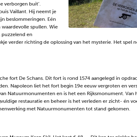
De verborgen buit’.
uis Vaillant. Hij neemt je
 zijn beslommeringen. Eén
n waardevolle spullen. Wie
Al puzzelend en
e verder richting de oplossing van het mysterie. Het spel ne
ische fort De Schans. Dit fort is rond 1574 aangelegd in opdra
en. Napoleon liet het fort begin 19e eeuw vergroten en ver
van Natuurmonumenten en is het een Rijksmonument. Van he
uldige restauratie en beheer is het verleden er zicht- én voel
n samenwerking met Natuurmonumenten tot stand gekomen.