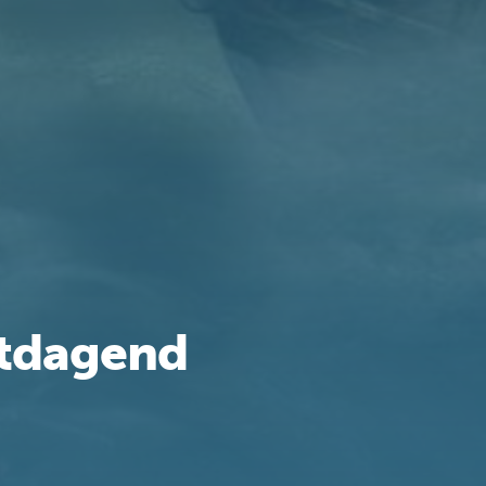
itdagend