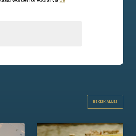
betaald worden of vooraf via
de
BEKIJK ALLES