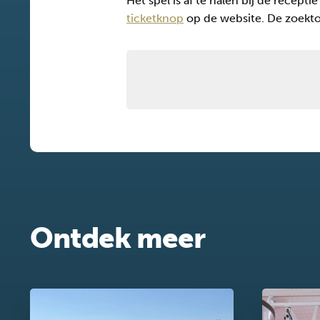
Het spel is af te halen bij de recept
ticketknop
op de website. De zoektoc
Ontdek meer