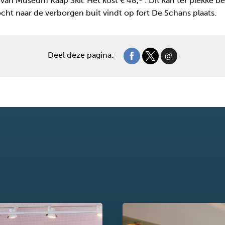
ie van Museum Kaap Skil. Het kost € 48,- . Dit kan ter plekke 
ht naar de verborgen buit vindt op fort De Schans plaats.
Deel deze pagina: