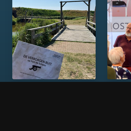
Familiespel fort De Schans
Groepe
Voor kinderen
Bezoek