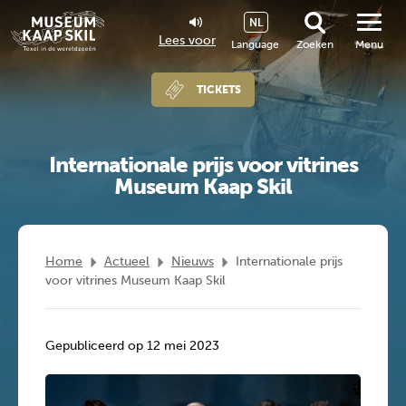
NL
Lees voor
Language
Zoeken
Menu
TICKETS
Internationale prijs voor vitrines
Museum Kaap Skil
Home
Actueel
Nieuws
Internationale prijs
voor vitrines Museum Kaap Skil
Gepubliceerd op 12 mei 2023