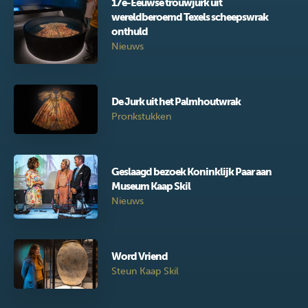
17e-Eeuwse trouwjurk uit
wereldberoemd Texels scheepswrak
onthuld
Nieuws
De Jurk uit het Palmhoutwrak
Pronkstukken
Geslaagd bezoek Koninklijk Paar aan
Museum Kaap Skil
Nieuws
Word Vriend
Steun Kaap Skil