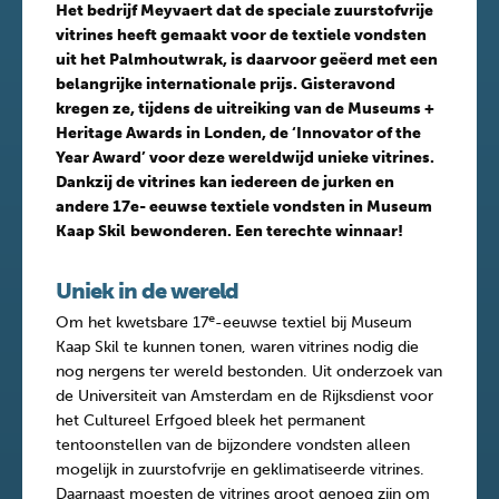
Het bedrijf Meyvaert dat de speciale zuurstofvrije
vitrines heeft gemaakt voor de textiele vondsten
uit het Palmhoutwrak, is daarvoor geëerd met een
belangrijke internationale prijs. Gisteravond
kregen ze, tijdens de uitreiking van de Museums +
Heritage Awards in Londen, de ‘Innovator of the
Year Award’ voor deze wereldwijd unieke vitrines
.
Dankzij de vitrines kan iedereen de jurken en
andere 17e- eeuwse textiele vondsten in Museum
Kaap Skil
bewonderen. Een terechte winnaar!
Uniek in de wereld
e
Om het kwetsbare 17
-eeuwse textiel bij Museum
Kaap Skil te kunnen tonen, waren vitrines nodig die
nog nergens ter wereld bestonden. Uit onderzoek van
de Universiteit van Amsterdam en de Rijksdienst voor
het Cultureel Erfgoed bleek het permanent
tentoonstellen van de bijzondere vondsten alleen
mogelijk in zuurstofvrije en geklimatiseerde vitrines.
Daarnaast moesten de vitrines groot genoeg zijn om