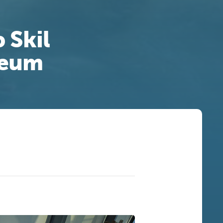
 Skil
seum