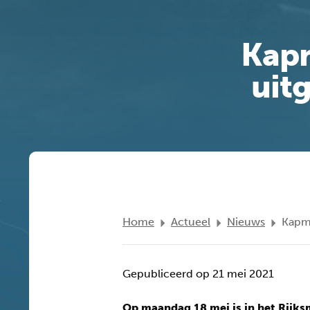
Kapm
uit
Home
Actueel
Nieuws
Kapm
Gepubliceerd op 21 mei 2021
Op maandag 18 mei is in het Rijk