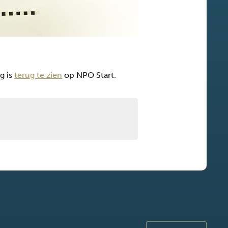
g is
terug te zien
op NPO Start.