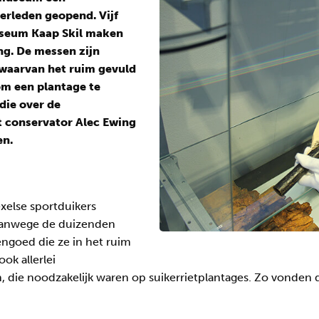
verleden geopend. Vijf
useum Kaap Skil maken
ng. De messen zijn
waarvan het ruim gevuld
om een plantage te
die over de
t conservator Alec Ewing
en.
xelse sportduikers
vanwege de duizenden
engoed die ze in het ruim
ok allerlei
die noodzakelijk waren op suikerrietplantages. Zo vonden 