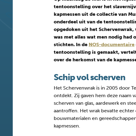
tentoonstelling over het slavernij
kapmessen uit de collectie van M
onderdeel uit van de tentoonstelli
opgedoken uit het Schervenwrak, 
was met alles wat men nodig had 
stichten. In de
NOS-documentaire
tentoonstelling is gemaakt, vertel
over de herkomst van de kapmess
Schip vol scherven
Het Schervenwrak is in 2005 door Te
ontdekt. Zij gaven hem deze naam 
scherven van glas, aardewerk en ste
aantroffen. Het wrak bevatte echter o
bouwmaterialen en gereedschappen, 
kapmessen.